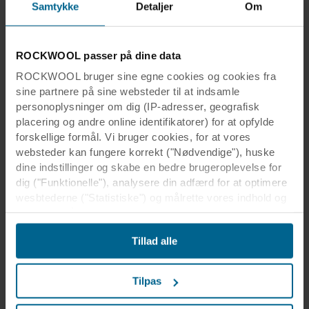
Samtykke
Detaljer
Om
ROCKWOOL passer på dine data
ROCKWOOL bruger sine egne cookies og cookies fra
sine partnere på sine websteder til at indsamle
personoplysninger om dig (IP-adresser, geografisk
placering og andre online identifikatorer) for at opfylde
forskellige formål. Vi bruger cookies, for at vores
websteder kan fungere korrekt ("Nødvendige"), huske
dine indstillinger og skabe en bedre brugeroplevelse for
dig ("Funktionelle"), analysere din adfærd for at optimere
wesbtederne ("Statistiske") og målrette vores indhold og
annoncer på sociale medier og eksterne websteder
baseret på din adfærd på vores websteder
Tillad alle
("Markedsføring"). Oplysninger om din brug af vores
websteder kan blive videregivet til vores partnere inden
for sociale medier, annoncering og analyse. Vores
Tilpas
forretningspartnere kan kombinere disse data med andre
oplysninger, som de tidligere har modtaget, eller som de