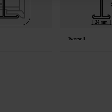
dit samtykke tilbage eller ændre det ved at klikke på cookie-iko
s i afsnittet "Om" og om vores behandling af personoplysninger
OCKWOOL-virksomhed, der er dataansvarlig for dine personoply
Tværsnit