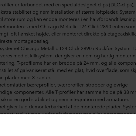
ofiler er forbundet med en specialdesignet clips (DLC-clips)
kstra stabilitet og nem installation af større loftplader. System
 til store rum og kan endda monteres i en halvforbandt løsning
et monteres med Chicago Metallic T24 Click 2890 enten som
gt loft i ønsket højde, eller monteret direkte på etageadskill
irekte montagebeslag.
systemet Chicago Metallic T24 Click 2890 i Rockfon System T
veres med et kliksystem, der giver en nem og hurtig monteri
ering. T-profilerne har en bredde på 24 mm, og alle kompon
mstillet af galvaniseret stål med en glat, hvid overflade, som skj
n plader med X-kanter.
et omfatter bæreprofiler, tværprofiler, stropper og øvrige
dige komponenter. Alle T-profiler har samme højde på 38 m
t sikrer en god stabilitet og nem integration med armaturer.
et giver fuld demonterbarhed af de monterede plader. Syste
egnet ved, at man under plademontagen eller demontagen a
 over skinnesystemets top, hvor der ofte kan være installati
ockfon plader med X-kant fås i forskellige modulstørrelser. Hv
eprincip, der skal anvendes, afhænger af valgte pladeformat