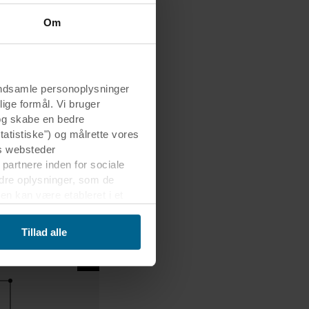
Om
indsamle personoplysninger
lige formål. Vi bruger
 og skabe en bedre
tatistiske") og målrette vores
s websteder
 partnere inden for sociale
dre oplysninger, som de
en kan være etableret i et
erførsel velvidende, at
Tillad alle
er, hvem der anbringer hver
kelt cookie gemmes på dit
g dermed behandle oplysninger