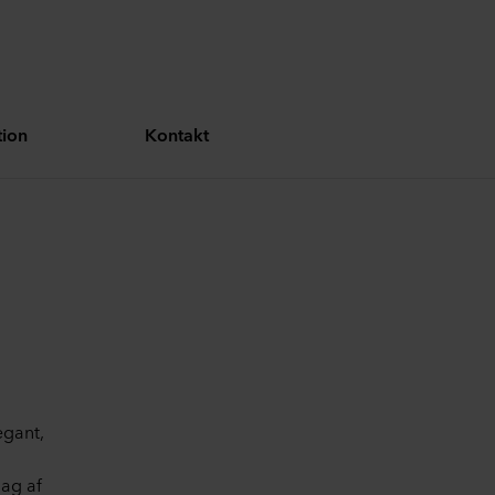
ion
Kontakt
egant,
lag af