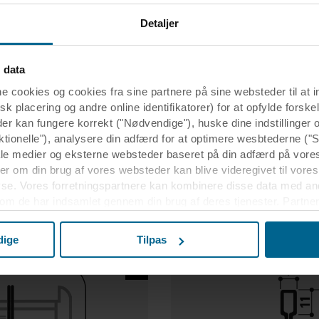
Detaljer
 data
ookies og cookies fra sine partnere på sine websteder til at 
k placering og andre online identifikatorer) for at opfylde forskel
der kan fungere korrekt ("Nødvendige"), huske dine indstillinger
ktionelle"), analysere din adfærd for at optimere wesbtederne ("S
ale medier og eksterne websteder baseret på din adfærd på vore
r om din brug af vores websteder kan blive videregivet til vores
yse. Vores forretningspartnere kan kombinere disse data med an
 som de har indsamlet gennem din brug af deres tjenester. Partner
r USA, og ved at acceptere cookies anerkender du også denne ov
elandet muligvis ikke er det samme som i EU/EØS.
dige
Tilpas
m formålene, generelle beskrivelser af de indsamlede oplysning
s potentielle partneres privatlivspolitikker og hvor længe hver en
eslutning, til hvilke formål vores websteder kan bruge cookies o