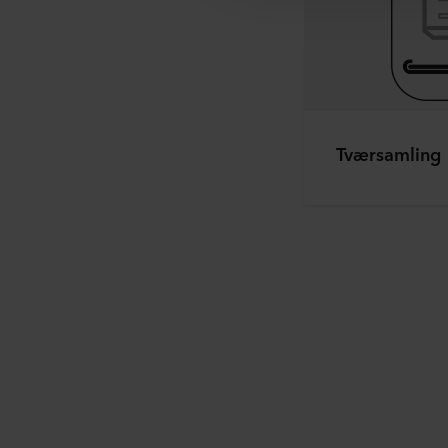
Du kan til enhver tid trække 
mere om vores brug af cookie
herunder hvilken specifik R
Tværsamling