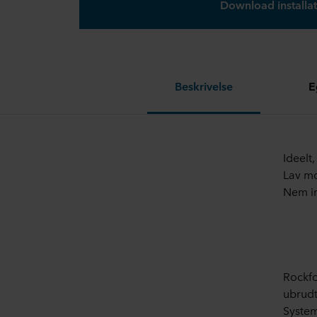
Download installat
Beskrivelse
E
Ideelt,
Lav m
Nem in
Rockfo
ubrudt
System