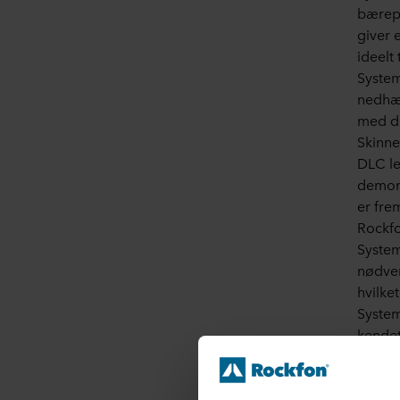
bærepr
giver e
ideelt
System
nedhæn
med d
Skinne
DLC le
demont
er fre
Rockfo
System
nødven
hvilke
System
kendet
kommer
m.m. R
montag