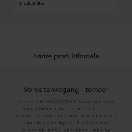
Produktfilter
ændre det ved at klikke på cookie-ikonet nederst på
webstedet. Læs mere om vores brug af cookies i afsnittet
"Om" og om vores behandling af personoplysninger i
vores
Privatlivspolitik
, herunder hvilken specifik
ROCKWOOL-virksomhed, der er dataansvarlig for dine
personoplysninger.
Andre produktfordele
Vores tankegang – temaer
Som en del af ROCKWOOL koncernen har vi
som ambition at berige livet for alle, der
kommer i berøring med vores løsninger. Vores
ekspertise egner sig især til at tackle vores
nuværende største udfordringer inden for