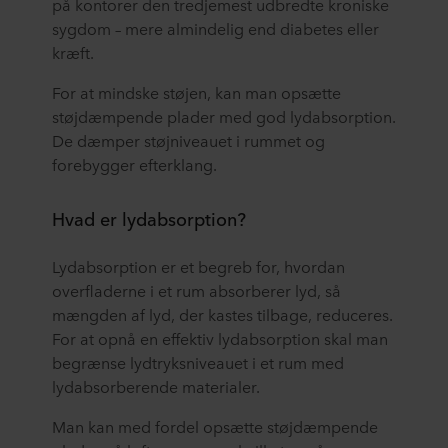
på kontorer den tredjemest udbredte kroniske
sygdom – mere almindelig end diabetes eller
kræft.
For at mindske støjen, kan man opsætte
støjdæmpende plader med god lydabsorption.
De dæmper støjniveauet i rummet og
forebygger efterklang.
Hvad er lydabsorption?
Lydabsorption er et begreb for, hvordan
overfladerne i et rum absorberer lyd, så
mængden af lyd, der kastes tilbage, reduceres.
For at opnå en effektiv lydabsorption skal man
begrænse lydtryksniveauet i et rum med
lydabsorberende materialer.
Man kan med fordel opsætte støjdæmpende