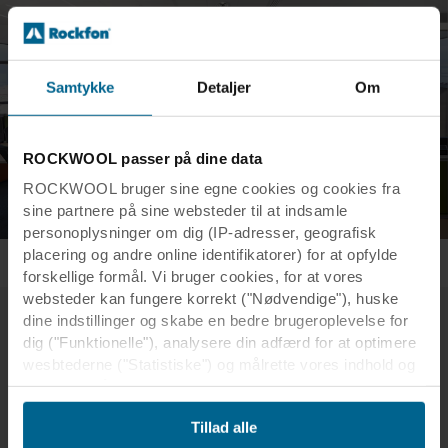
Samtykke
Detaljer
Om
ROCKWOOL passer på dine data
ROCKWOOL bruger sine egne cookies og cookies fra
sine partnere på sine websteder til at indsamle
personoplysninger om dig (IP-adresser, geografisk
placering og andre online identifikatorer) for at opfylde
forskellige formål. Vi bruger cookies, for at vores
websteder kan fungere korrekt ("Nødvendige"), huske
dine indstillinger og skabe en bedre brugeroplevelse for
dig ("Funktionelle"), analysere din adfærd for at optimere
Anbefalede produkter
wesbtederne ("Statistiske") og målrette vores indhold og
annoncer på sociale medier og eksterne websteder
baseret på din adfærd på vores websteder
Vores akustikløsninger er fremstillet af stenuld og har
Tillad alle
("Markedsføring"). Oplysninger om din brug af vores
fantastiske akustiske egenskaber. Alle produkternes