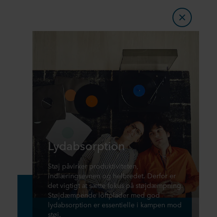
Lydabsorption
Støj påvirker produktiviteten,
indlæringsevnen og helbredet. Derfor er
det vigtigt at sætte fokus på støjdæmpning.
Støjdæmpende loftplader med god
lydabsorption er essentielle i kampen mod
støj.