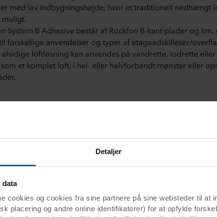
r med lav indbygningshøjde, hvor et traditionelt nedhængt l
 muligt.
n System B Adhesive består af Rockfon B-kant plader og lim,
til forskellige anvendelser og typer af etageadskilleser/overfla
alsidige loftløsning kan anvendes på vandrette, lodrette eller
, som et komplet loft, i hel- eller halvforbandt mønster eller op
åder.
Detaljer
 data
ookies og cookies fra sine partnere på sine websteder til at 
k placering og andre online identifikatorer) for at opfylde forskel