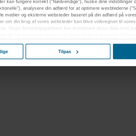
der kan fungere korrekt ("Nødvendige"), huske dine indstillinger
ktionelle"), analysere din adfærd for at optimere wesbtederne ("S
ale medier og eksterne websteder baseret på din adfærd på vore
r om din brug af vores websteder kan blive videregivet til vores
yse. Vores forretningspartnere kan kombinere disse data med an
 som de har indsamlet gennem din brug af deres tjenester. Partner
r USA, og ved at acceptere cookies anerkender du også denne ov
elandet muligvis ikke er det samme som i EU/EØS.
dige
Tilpas
m formålene, generelle beskrivelser af de indsamlede oplysning
s potentielle partneres privatlivspolitikker og hvor længe hver en
eslutning, til hvilke formål vores websteder kan bruge cookies o
dit samtykke tilbage eller ændre det ved at klikke på cookie-iko
s i afsnittet "Om" og om vores behandling af personoplysninger
OCKWOOL-virksomhed, der er dataansvarlig for dine personoply