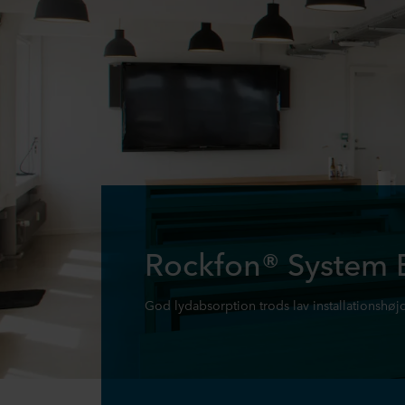
Rockfon® System 
God lydabsorption trods lav installationshøj