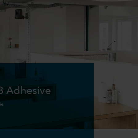
B Adhesive
de