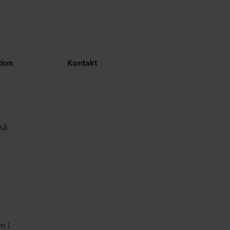
ion
Kontakt
så
m i