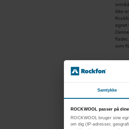
område
ikke er
Rockfo
egnet 
Denne 
flader
som fl
Samtykke
ROCKWOOL passer på dine
ROCKWOOL bruger sine egne c
om dig (IP-adresser, geografis