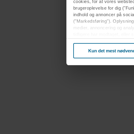
cookies, for at vores webste
brugeroplevelse for dig ("Fun
indhold og annoncer på soci
("Markedsføring"). Oplysninge
medier, annoncering og anal
tidligere har modtaget, eller
usikkert tredjeland, herunde
beskyttelsesniveauet i tredj
Kun det mest nødven
Nedenfor kan du læse mere o
enkelt cookie, links til vore
terminaludstyr. Det er din b
om dig via cookies.
Du kan til enhver tid trække 
mere om vores brug af cookie
herunder hvilken specifik R