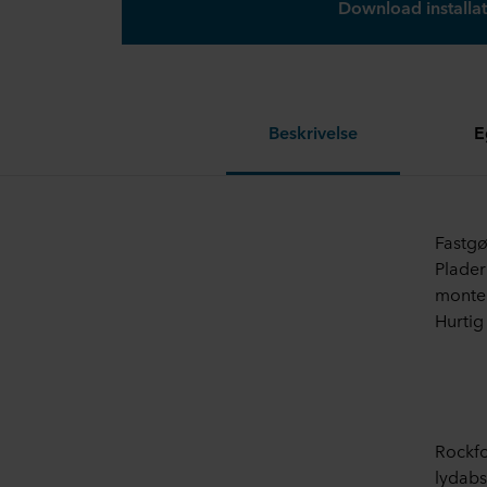
Download installat
Beskrivelse
E
Fastgør
Plader
monter
Hurtig 
Rockf
lydabs