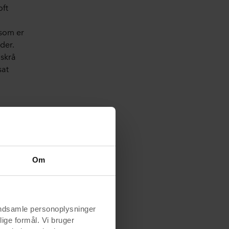
oft
 som er
der.
 skrå
sat
Om
indsamle personoplysninger
lige formål. Vi bruger