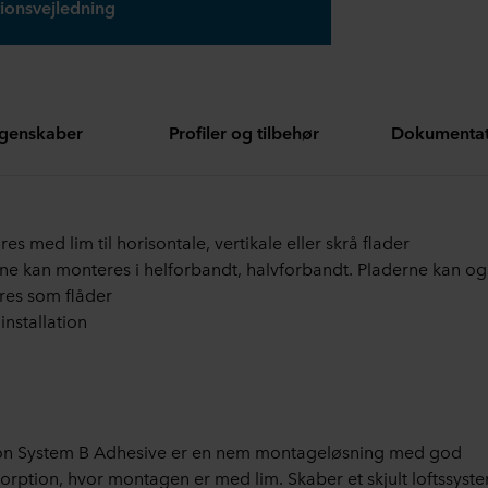
ionsvejledning
genskaber
Profiler og tilbehør
Dokumentat
es med lim til horisontale, vertikale eller skrå flader
ne kan monteres i helforbandt, halvforbandt. Pladerne kan og
es som flåder
installation
on System B Adhesive er en nem montageløsning med god
orption, hvor montagen er med lim. Skaber et skjult loftssyste