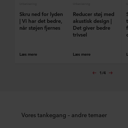
Urbanisering
Urbanisering
U
Skru ned for lyden
Reducer støj med
| Vi har det bedre,
akustisk design |
når støjen fjernes
Det giver bedre
trivsel
Læs mere
Læs mere
1
/
4
Vores tankegang – andre temaer