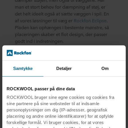
man et stort behov for dæmpning af støj, er
det helt ideelt også at sætte væggen i spil. En
af vores løsninger til væg er
Rockfon Eclipse
.
Pladen kan ophænges i bestemte mønstre, så
placeringen skaber et flot design, der passer
godt ind i indretningen.
Samtykke
Detaljer
Om
Del
ROCKWOOL passer på dine data
Mere end bare et akustikloft
ROCKWOOL bruger sine egne cookies og cookies fra
sine partnere på sine websteder til at indsamle
Vi har lofter, som kan mere end at kontrollere
personoplysninger om dig (IP-adresser, geografisk
lyden og akustikken. På et kontor spiller akustik
placering og andre online identifikatorer) for at opfylde
forskellige formål. Vi bruger cookies, for at vores
en stor rolle, men lys spiller en større rolle. Og