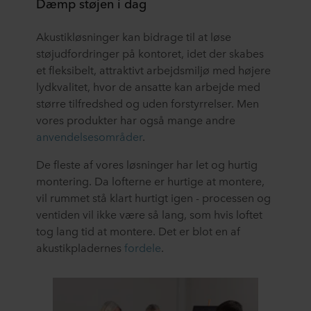
Dæmp støjen i dag
partneres privatlivspolitikker og hvor længe hver enkelt
cookie gemmes på dit terminaludstyr. Det er din
Akustikløsninger kan bidrage til at løse
beslutning, til hvilke formål vores websteder kan bruge
støjudfordringer på kontoret, idet der skabes
cookies og dermed behandle oplysninger om dig via
et fleksibelt, attraktivt arbejdsmiljø med højere
cookies.
lydkvalitet, hvor de ansatte kan arbejde med
større tilfredshed og uden forstyrrelser. Men
Du kan til enhver tid trække dit samtykke tilbage eller
vores produkter har også mange andre
ændre det ved at klikke på cookie-ikonet nederst på
webstedet. Læs mere om vores brug af cookies i afsnittet
anvendelsesområder
.
"Om" og om vores behandling af personoplysninger i
De fleste af vores løsninger har let og hurtig
vores
Privatlivspolitik
, herunder hvilken specifik
montering. Da lofterne er hurtige at montere,
ROCKWOOL-virksomhed, der er dataansvarlig for dine
personoplysninger.
vil rummet stå klart hurtigt igen - processen og
ventiden vil ikke være så lang, som hvis loftet
tog lang tid at montere. Det er blot en af
akustikpladernes
fordele
.