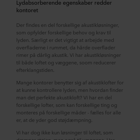
Lydabsorberende egenskaber redder
kontoret
Der findes en del forskellige akustikløsninger,
som opfylder forskellige behov og krav til
lyden. Særligt er det vigtigt at arbejde med
overfladerne i rummet, da hårde overflader
rimer på dårlig akustik. Vi har akustikløsninger
til både loftet og væggene, soom reducerer
efterklangstiden.
Mange kontorer benytter sig af akustiklofter for
at kunne kontrollere lyden, men hvordan finder
man det perfekte akustikloft? Vi har en del
forskellige lofter, som kan forskellige ting og
monteres på forskellige måder - fælles for alle
er, at de yder god støjdæmpning.
Vi har dog ikke kun løsninger til loftet, som
dæmper støjen, men også til væggene. Har