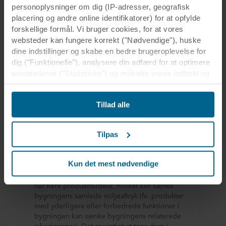
personoplysninger om dig (IP-adresser, geografisk
placering og andre online identifikatorer) for at opfylde
forskellige formål. Vi bruger cookies, for at vores
websteder kan fungere korrekt ("Nødvendige"), huske
dine indstillinger og skabe en bedre brugeroplevelse for
dig ("Funktionelle"), analysere din adfærd for at optimere
wesbtederne ("Statistiske") og målrette vores indhold og
annoncer på sociale medier og eksterne websteder
baseret på din adfærd på vores websteder
Tillad alle
("Markedsføring"). Oplysninger om din brug af vores
websteder kan blive videregivet til vores partnere inden
for sociale medier, annoncering og analyse. Vores
Tilpas
forretningspartnere kan kombinere disse data med andre
oplysninger, som de tidligere har modtaget, eller som de
Bygningens fordele
har indsamlet gennem din brug af deres tjenester.
Kun det mest nødvendige
Partneren kan være etableret i et usikkert tredjeland,
Det er ikke ualmindeligt, at et byggemateriale
herunder USA, og ved at acceptere cookies anerkender
har flere produktfordele, hvilket kan sænke
bygningens samlede miljøaftryk (fx. produkter
du også denne overførsel velvidende, at
med yderligere eller forbedrede funktioner i
beskyttelsesniveauet i tredjelandet muligvis ikke er det
bygningen kan sænke bygningens relaterede
samme som i EU/EØS.
påvirkninger). Det er vigtigt at tage dem i