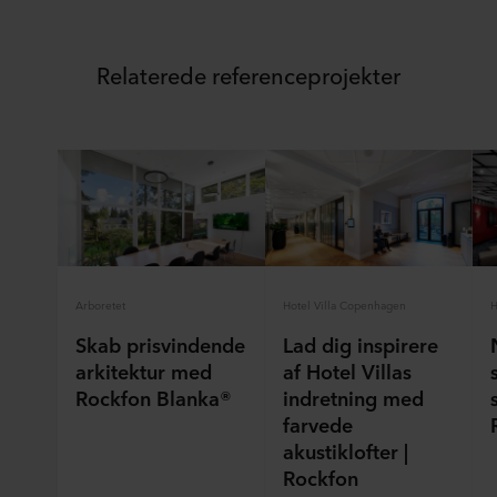
Relaterede referenceprojekter
Arboretet
Hotel Villa Copenhagen
H
Skab prisvindende
Lad dig inspirere
arkitektur med
af Hotel Villas
Rockfon Blanka®
indretning med
farvede
akustiklofter |
Rockfon