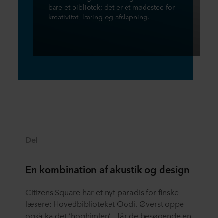
bare et bibliotek; det er et mødested for
kreativitet, læring og afslapning.
Del
En kombination af akustik og design
Citizens Square har et nyt paradis for finske
læsere: Hovedbiblioteket Oodi. Øverst oppe -
også kaldet ’boghimlen’ - får de besøgende en