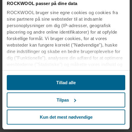
ROCKWOOL passer på dine data
ROCKWOOL bruger sine egne cookies og cookies fra
sine partnere på sine websteder til at indsamle
personoplysninger om dig (IP-adresser, geografisk
placering og andre online identifikatorer) for at opfylde
forskellige formål. Vi bruger cookies, for at vores
websteder kan fungere korrekt ("Nødvendige"), huske
dine indstillinger og skabe en bedre brugeroplevelse for
dig ("Funktionelle"), analysere din adfærd for at optimere
Se, hvordan Rockfon Mono skaber ro ved
wesbtederne ("Statistiske") og målrette vores indhold og
Stockholm metro
annoncer på sociale medier og eksterne websteder
baseret på din adfærd på vores websteder
Tillad alle
("Markedsføring"). Oplysninger om din brug af vores
Watch video
websteder kan blive videregivet til vores partnere inden
for sociale medier, annoncering og analyse. Vores
Tilpas
forretningspartnere kan kombinere disse data med andre
oplysninger, som de tidligere har modtaget, eller som de
har indsamlet gennem din brug af deres tjenester.
Kun det mest nødvendige
Partneren kan være etableret i et usikkert tredjeland,
herunder USA, og ved at acceptere cookies anerkender