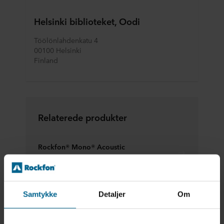
Helsinki biblioteket, Oodi
Töölönlahdenkatu 4
00100 Helsinki
Finland
Relaterede produkter
Rockfon® Mono® Acoustic
Loftplader | Monolitiske lofter
Samtykke
Detaljer
Om