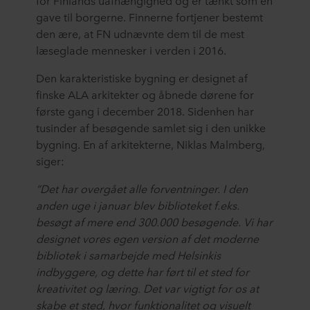
for Finlands uafhængighed og er tænkt som en
gave til borgerne. Finnerne fortjener bestemt
den ære, at FN udnævnte dem til de mest
læseglade mennesker i verden i 2016.
Den karakteristiske bygning er designet af
finske ALA arkitekter og åbnede dørene for
første gang i december 2018. Sidenhen har
tusinder af besøgende samlet sig i den unikke
bygning. En af arkitekterne, Niklas Malmberg,
siger:
”Det har overgået alle forventninger. I den
anden uge i januar blev biblioteket f.eks.
besøgt af mere end 300.000 besøgende. Vi har
designet vores egen version af det moderne
bibliotek i samarbejde med Helsinkis
indbyggere, og dette har ført til et sted for
kreativitet og læring. Det var vigtigt for os at
skabe et sted, hvor funktionalitet og visuelt