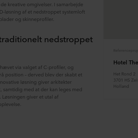
l de kreative omgivelser. I samarbejde
-løsning af et nedstroppet systemloft
plader og skinneprofiler.
traditionelt nedstroppet
Referenceproj
Hotel The
ævet via valget af C-profiler, og
Het Rond 2
rå position – derved blev der skabt et
3701 HS Zei
ovative løsning giver arkitekter
Holland
k, samtidig med at der kan leges med
Løsningen giver et utal af
oplevelse.