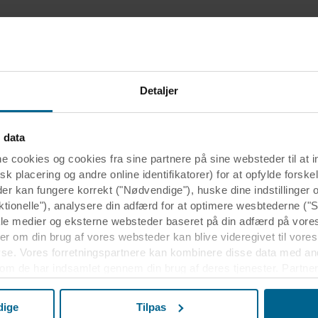
Relaterede casestudier
Detaljer
 data
ookies og cookies fra sine partnere på sine websteder til at 
k placering og andre online identifikatorer) for at opfylde forskel
der kan fungere korrekt ("Nødvendige"), huske dine indstillinger
ktionelle"), analysere din adfærd for at optimere wesbtederne ("S
ale medier og eksterne websteder baseret på din adfærd på vore
r om din brug af vores websteder kan blive videregivet til vores
yse. Vores forretningspartnere kan kombinere disse data med an
 som de har indsamlet gennem din brug af deres tjenester. Partner
r USA, og ved at acceptere cookies anerkender du også denne ov
Port House
elandet muligvis ikke er det samme som i EU/EØS.
dige
Tilpas