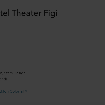
tel Theater Figi
n, Stars Design
onds
kfon Color-all®