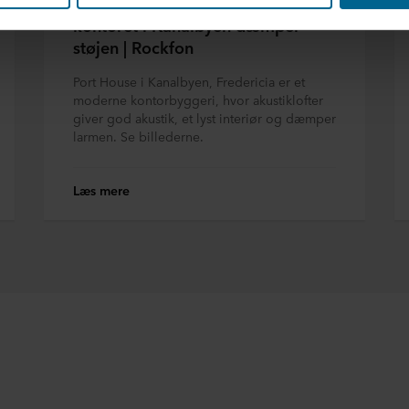
Akustiklofter i Port House-
m formålene, generelle beskrivelser af de indsamlede oplysning
kontoret i Kanalbyen dæmper
s potentielle partneres privatlivspolitikker og hvor længe hver en
støjen | Rockfon
eslutning, til hvilke formål vores websteder kan bruge cookies o
Port House i Kanalbyen, Fredericia er et
moderne kontorbyggeri, hvor akustiklofter
giver god akustik, et lyst interiør og dæmper
dit samtykke tilbage eller ændre det ved at klikke på cookie-iko
larmen. Se billederne.
s i afsnittet "Om" og om vores behandling af personoplysninger
OCKWOOL-virksomhed, der er dataansvarlig for dine personoply
Læs mere