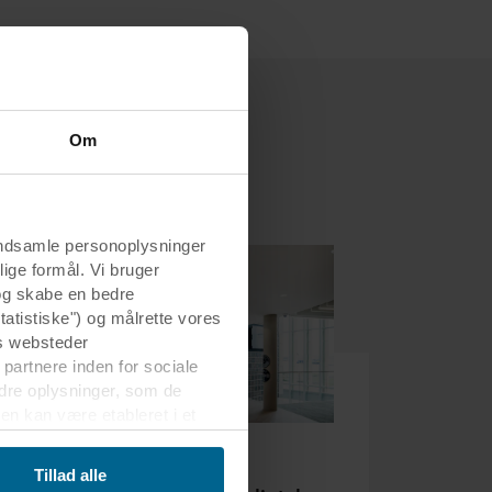
Om
indsamle personoplysninger
lige formål. Vi bruger
 og skabe en bedre
tatistiske") og målrette vores
s websteder
 partnere inden for sociale
dre oplysninger, som de
en kan være etableret i et
erførsel velvidende, at
Sport og fritid
Tillad alle