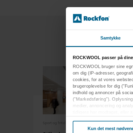
Samtykke
ROCKWOOL passer på dine
ROCKWOOL bruger sine egne c
om dig (IP-adresser, geografis
cookies, for at vores webste
brugeroplevelse for dig ("Fun
indhold og annoncer på soci
("Markedsføring"). Oplysninge
medier, annoncering og anal
tidligere har modtaget, eller
usikkert tredjeland, herunde
Sport og fritid
beskyttelsesniveauet i tredj
Kun det mest nødven