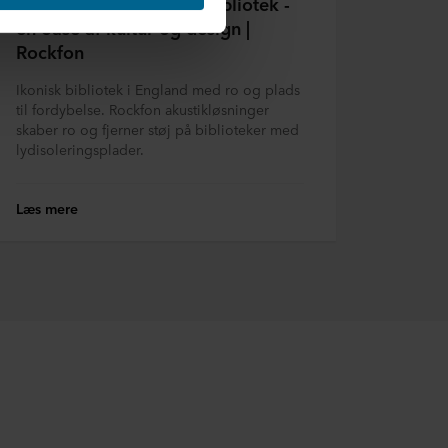
The Word er et støjfrit bibliotek -
er, hvem der anbringer hver
en oase af kultur og design |
kelt cookie gemmes på dit
Rockfon
g dermed behandle oplysninger
Ikonisk bibliotek i England med ro og plads
til fordybelse. Rockfon akustikløsninger
skaber ro og fjerner støj på biblioteker med
net nederst på webstedet. Læs
lydisoleringsplader.
 i vores
Privatlivspolitik
,
sninger.
Læs mere