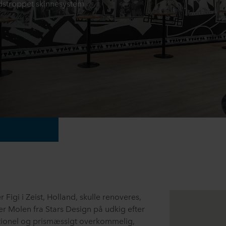
edstroppet skinnesystem
 Figi i Zeist, Holland, skulle renoveres,
er Molen fra Stars Design på udkig efter
ktionel og prismæssigt overkommelig,