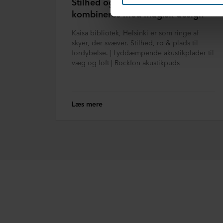
Stilhed og ro på biblioteker
Nedenfor kan du læse mere o
kombineres med magisk design
enkelt cookie, links til vore
terminaludstyr. Det er din b
Kaisa bibliotek, Helsinki er som ringe af
skyer, der svæver. Stilhed, ro & plads til
om dig via cookies.
fordybelse. | Lyddæmpende akustikplader til
væg og loft | Rockfon akustikpuds
Du kan til enhver tid trække 
mere om vores brug af cookie
herunder hvilken specifik R
Læs mere