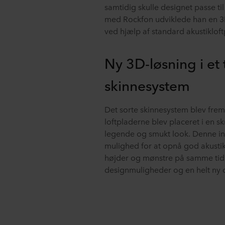
samtidig skulle designet passe ti
med Rockfon udviklede han en 3D
ved hjælp af standard akustikloft
Ny 3D-løsning i et 
skinnesystem
Det sorte skinnesystem blev fremh
loftpladerne blev placeret i en sk
legende og smukt look. Denne inn
mulighed for at opnå god akusti
højder og mønstre på samme tid. 
designmuligheder og en helt ny 