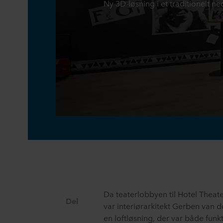
Ny 3D-løsning i et traditionelt n
Da teaterlobbyen til Hotel Theater
Del
var interiørarkitekt Gerben van d
en loftløsning, der var både fun