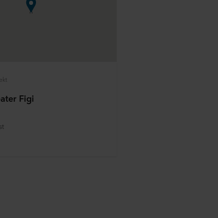
ekt
ater Figi
st