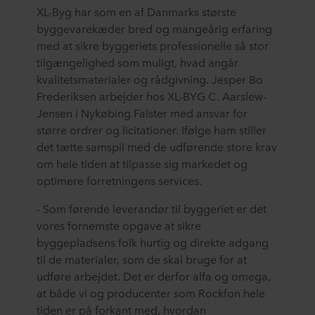
XL-Byg har som en af Danmarks største
byggevarekæder bred og mangeårig erfaring
med at sikre byggeriets professionelle så stor
tilgængelighed som muligt, hvad angår
kvalitetsmaterialer og rådgivning. Jesper Bo
Frederiksen arbejder hos XL-BYG C. Aarslew-
Jensen i Nykøbing Falster med ansvar for
større ordrer og licitationer. Ifølge ham stiller
det tætte samspil med de udførende store krav
om hele tiden at tilpasse sig markedet og
optimere forretningens services.
- Som førende leverandør til byggeriet er det
vores fornemste opgave at sikre
byggepladsens folk hurtig og direkte adgang
til de materialer, som de skal bruge for at
udføre arbejdet. Det er derfor alfa og omega,
at både vi og producenter som Rockfon hele
tiden er på forkant med, hvordan