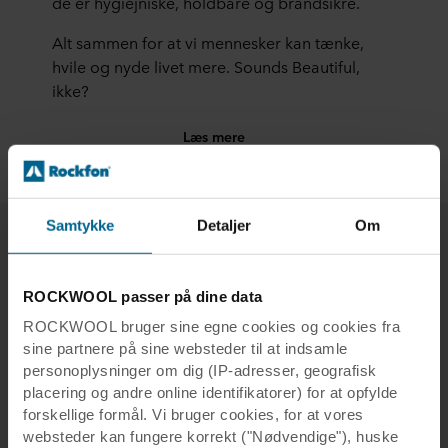
de er hygiejniske, holdbare og brandsikre.
Alt sammen for at vi mennesker kan tænke,
hvile og nyde livet mere. Sounds Beautiful,
ikke?
Læs mere
Samtykke
Detaljer
Om
Relaterede artikler
ROCKWOOL passer på dine data
ROCKWOOL bruger sine egne cookies og cookies fra
sine partnere på sine websteder til at indsamle
personoplysninger om dig (IP-adresser, geografisk
placering og andre online identifikatorer) for at opfylde
forskellige formål. Vi bruger cookies, for at vores
websteder kan fungere korrekt ("Nødvendige"), huske