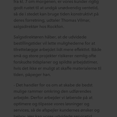
fra kl. 7 om morgenen, er vores kunder rigtig
godt rustet til at undgå unødvendig ventetid,
så de i stedet kan bruge tiden konstruktivt på
deres forretning, udtaler Thomas Vilmar,
salgsdirektør hos Rockfon.
Salgsdirektøren håber, at de udvidede
bestillingstider vil lette mulighederne for at
tilrettelægge arbejdet lidt mere effektivt. Både
små og store projekter risikerer nemlig ofte
forskudte tidsplaner og spildte arbejdstimer,
hvis det ikke er muligt at skaffe materialerne til
tiden, påpeger han.
- Det handler for os om at skabe de bedst
mulige rammer omkring den udførendes
arbejde. Derfor arbejder vi løbende på at
optimere og tilpasse vores løsninger og
services, så de afspejler kundernes ønsker og
behov. Her kan vores udvidede servicetid