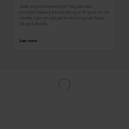
vores
Privatlivspolitik
, herunder hvilken specifik
Skab et godt kontormiljø! Støj påvirker
produktiviteten på kontoret og er til gene for de
ROCKWOOL-virksomhed, der er dataansvarlig for dine
ansatte. Læs om støj på kontorer og sæt fokus
personoplysninger.
på god akustik.
Læs mere