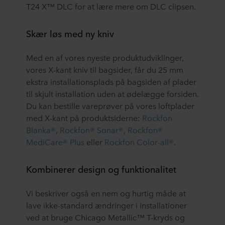
T24 X™ DLC for at lære mere om DLC clipsen.
Skær løs med ny kniv
Med en af vores nyeste produktudviklinger,
vores X-kant kniv til bagsider, får du 25 mm
ekstra installationsplads på bagsiden af plader
til skjult installation uden at ødelægge forsiden.
Du kan bestille vareprøver på vores loftplader
med X-kant på produktsiderne:
Rockfon
Blanka®
,
Rockfon® Sonar®
,
Rockfon®
MediCare® Plus
eller
Rockfon Color-all®
.
Kombinerer design og funktionalitet
Vi beskriver også en nem og hurtig måde at
lave ikke-standard ændringer i installationer
ved at bruge Chicago Metallic™ T-kryds og