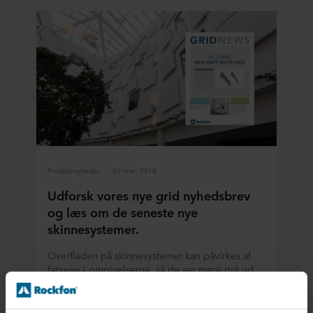
Produktnyheder
02 mar. 2018
Udforsk vores nye grid nyhedsbrev
og læs om de seneste nye
skinnesystemer.
Overfladen på skinnesystemer kan påvirkes af
farvene i omgivelserne, så de ser mere grå ud
end hvide. Vores mathvide skinnesystem løser
problemet.