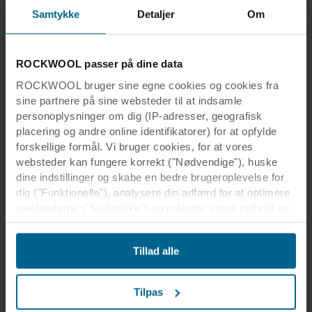
Samtykke
Detaljer
Om
Læs mere
ROCKWOOL passer på dine data
ROCKWOOL bruger sine egne cookies og cookies fra
sine partnere på sine websteder til at indsamle
personoplysninger om dig (IP-adresser, geografisk
placering og andre online identifikatorer) for at opfylde
forskellige formål. Vi bruger cookies, for at vores
websteder kan fungere korrekt ("Nødvendige"), huske
dine indstillinger og skabe en bedre brugeroplevelse for
dig ("Funktionelle"), analysere din adfærd for at optimere
wesbtederne ("Statistiske") og målrette vores indhold og
annoncer på sociale medier og eksterne websteder
Article
22 sep. 2017
baseret på din adfærd på vores websteder
Tillad alle
New Grid Newsletter featuring the
("Markedsføring"). Oplysninger om din brug af vores
latest grid updates
websteder kan blive videregivet til vores partnere inden
for sociale medier, annoncering og analyse. Vores
Tilpas
We share our most recent grid and accessory
forretningspartnere kan kombinere disse data med andre
solutions that combine aesthetics, flexibility and