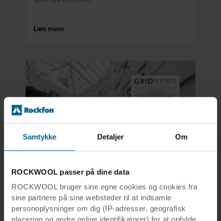
Læs mere
Samtykke
Detaljer
Om
ROCKWOOL passer på dine data
Produktnyheder
02 mar. 2018
ROCKWOOL bruger sine egne cookies og cookies fra
Udforsk vores nye grid nyhedsbrev
sine partnere på sine websteder til at indsamle
og læs om de seneste nye
personoplysninger om dig (IP-adresser, geografisk
skinnesystemer.
placering og andre online identifikatorer) for at opfylde