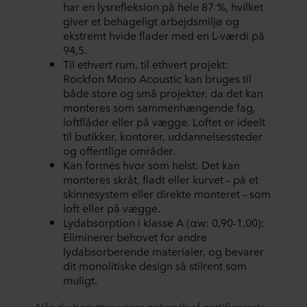
har en lysrefleksion på hele 87 %, hvilket
giver et behageligt arbejdsmiljø og
ekstremt hvide flader med en L-værdi på
94,5.
Til ethvert rum, til ethvert projekt:
Rockfon Mono Acoustic kan bruges til
både store og små projekter, da det kan
monteres som sammenhængende fag,
loftflåder eller på vægge. Loftet er ideelt
til butikker, kontorer, uddannelsessteder
og offentlige områder.
Kan formes hvor som helst: Det kan
monteres skråt, fladt eller kurvet – på et
skinnesystem eller direkte monteret – som
loft eller på vægge.
Lydabsorption i klasse A (αw: 0,90-1,00):
Eliminerer behovet for andre
lydabsorberende materialer, og bevarer
dit monolitiske design så stilrent som
muligt.
Når du benytter vores netværk af certificerede