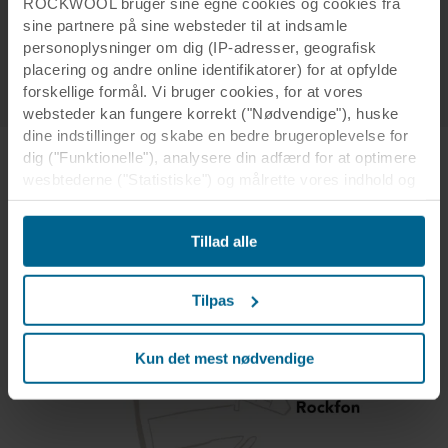
BMOs og Breathwork
ROCKWOOL bruger sine egne cookies og cookies fra
sine partnere på sine websteder til at indsamle
Se et detaljeret program her
personoplysninger om dig (IP-adresser, geografisk
placering og andre online identifikatorer) for at opfylde
forskellige formål. Vi bruger cookies, for at vores
websteder kan fungere korrekt ("Nødvendige"), huske
dine indstillinger og skabe en bedre brugeroplevelse for
dig ("Funktionelle"), analysere din adfærd for at optimere
wesbtederne ("Statistiske") og målrette vores indhold og
annoncer på sociale medier og eksterne websteder
baseret på din adfærd på vores websteder
Tillad alle
("Markedsføring"). Oplysninger om din brug af vores
websteder kan blive videregivet til vores partnere inden
for sociale medier, annoncering og analyse. Vores
Tilpas
forretningspartnere kan kombinere disse data med andre
oplysninger, som de tidligere har modtaget, eller som de
har indsamlet gennem din brug af deres tjenester.
Kun det mest nødvendige
Partneren kan være etableret i et usikkert tredjeland,
herunder USA, og ved at acceptere cookies anerkender
du også denne overførsel velvidende, at
beskyttelsesniveauet i tredjelandet muligvis ikke er det