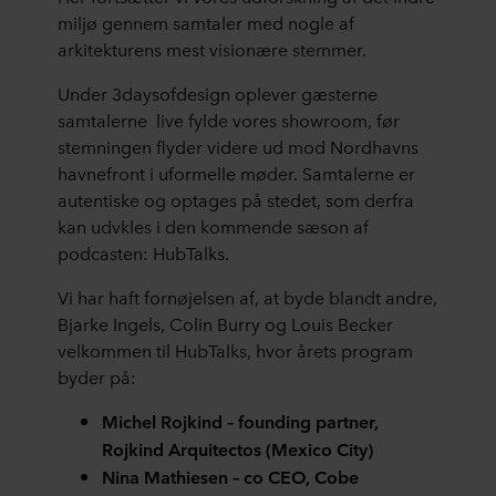
miljø gennem samtaler med nogle af
arkitekturens mest visionære stemmer.
Under 3daysofdesign oplever gæsterne
samtalerne live fylde vores showroom, før
stemningen flyder videre ud mod Nordhavns
havnefront i uformelle møder. Samtalerne er
autentiske og optages på stedet, som derfra
kan udvkles i den kommende sæson af
podcasten: HubTalks.
Vi har haft fornøjelsen af, at byde blandt andre,
Bjarke Ingels, Colin Burry og Louis Becker
velkommen til HubTalks, hvor årets program
byder på:
Michel Rojkind – founding partner,
Rojkind Arquitectos (Mexico City)
Nina Mathiesen – co CEO, Cobe