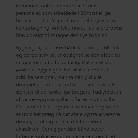
kommunekontor. Ideen var at samle
personalet, som arbejdede i 33 forskellige
bygninger, der lå spredt over hele byen, i én
kontorbygning. Arkitektfirmaet FaulknerBrowns
blev udvalgt til at tegne den nye bygning.
Bygningen, der huser både kontorer, bibliotek
og borgerservice, er designet, så den afspejler
en gennemsigtig forvaltning. Det var et stort
ønske, at bygningen ikke skulle inddeles i
adskilte sektioner, men samtidig skulle
designet udgøre en struktur og sende visuelle
signaler til de forskellige brugere. I udfyldelsen
af denne opgave spiller loftet en vigtig rolle.
Det er med til at afgrænse rummene og sætte
et storslået præg på det åbne og transparente
design, samtidig med at det forbedrer
akustikken. Som gigantiske bånd væver
lofterne, gulvene og rummene sammen til et