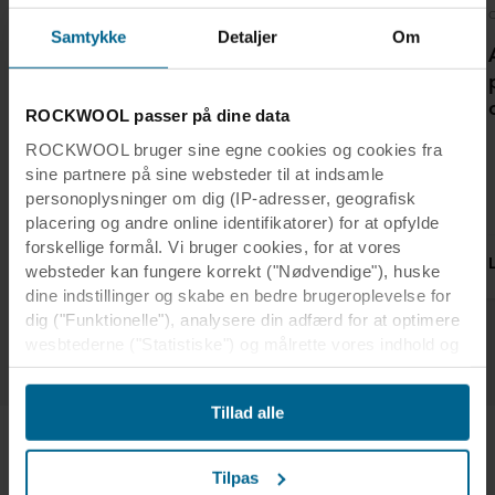
Moray Council
Kontor
Samtykke
Detaljer
Om
BREEAM-
Kontorlokaler
certificering af
med højt til loftet
Moray City
løser akustiske
ROCKWOOL passer på dine data
Council med
udfordringer |
ROCKWOOL bruger sine egne cookies og cookies fra
åbent
Rockfon
sine partnere på sine websteder til at indsamle
kontorlandskab
personoplysninger om dig (IP-adresser, geografisk
placering og andre online identifikatorer) for at opfylde
forskellige formål. Vi bruger cookies, for at vores
Læs mere
Læs mere
websteder kan fungere korrekt ("Nødvendige"), huske
dine indstillinger og skabe en bedre brugeroplevelse for
dig ("Funktionelle"), analysere din adfærd for at optimere
1
/
3
wesbtederne ("Statistiske") og målrette vores indhold og
annoncer på sociale medier og eksterne websteder
baseret på din adfærd på vores websteder
Tillad alle
("Markedsføring"). Oplysninger om din brug af vores
websteder kan blive videregivet til vores partnere inden
for sociale medier, annoncering og analyse. Vores
Tilpas
forretningspartnere kan kombinere disse data med andre