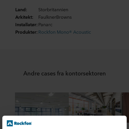
Land:
Storbritannien
Arkitekt:
FaulknerBrowns
Installatør:
Panarc
Produkter:
Rockfon Mono® Acoustic
Andre cases fra kontorsektoren