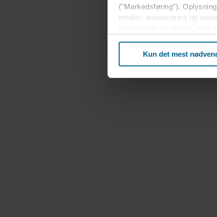
("Markedsføring"). Oplysninge
medier, annoncering og anal
tidligere har modtaget, eller
usikkert tredjeland, herunde
beskyttelsesniveauet i tredj
Kun det mest nødven
Nedenfor kan du læse mere o
enkelt cookie, links til vore
terminaludstyr. Det er din b
om dig via cookies.
Du kan til enhver tid trække 
mere om vores brug af cookie
herunder hvilken specifik R