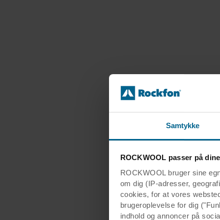
Samtykke
ROCKWOOL passer på dine
ROCKWOOL bruger sine egne c
om dig (IP-adresser, geografis
cookies, for at vores webste
brugeroplevelse for dig ("Fun
indhold og annoncer på soci