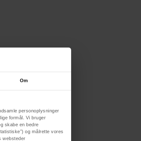
Om
indsamle personoplysninger
lige formål. Vi bruger
 og skabe en bedre
tatistiske") og målrette vores
s websteder