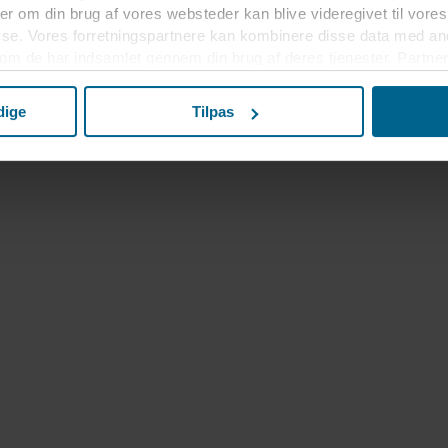
r om din brug af vores websteder kan blive videregivet til vores
yse. Vores forretningspartnere kan kombinere disse data med an
 som de har indsamlet gennem din brug af deres tjenester. Partner
r USA, og ved at acceptere cookies anerkender du også denne ov
elandet muligvis ikke er det samme som i EU/EØS.
dige
Tilpas
m formålene, generelle beskrivelser af de indsamlede oplysning
s potentielle partneres privatlivspolitikker og hvor længe hver en
eslutning, til hvilke formål vores websteder kan bruge cookies o
dit samtykke tilbage eller ændre det ved at klikke på cookie-iko
s i afsnittet "Om" og om vores behandling af personoplysninger
OCKWOOL-virksomhed, der er dataansvarlig for dine personoply