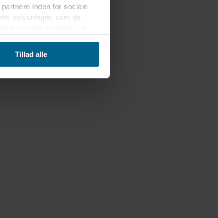
 partnere inden for sociale
dre oplysninger, som de
en kan være etableret i et
erførsel velvidende, at
Tillad alle
er, hvem der anbringer hver
kelt cookie gemmes på dit
g dermed behandle oplysninger
net nederst på webstedet. Læs
 i vores
Privatlivspolitik
,
sninger.