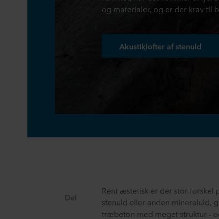
og materialer, og er der krav t
Akustiklofter af stenuld
Rent æstetisk er der stor forskel 
Del
stenuld eller anden mineraluld, g
træbeton med meget struktur - o