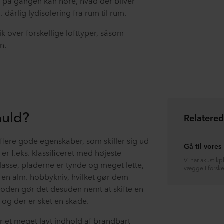
 du på gangen kan høre, hvad der bliver
dårlig lydisolering fra rum til rum.
ik over forskellige lofttyper, såsom
n.
nuld?
Relatere
flere gode egenskaber, som skiller sig ud
Gå til vores
er f.eks. klassificeret med højeste
Vi har akustikpl
asse, pladerne er tynde og meget lette,
vægge i forske
 en alm. hobbykniv, hvilket gør dem
en gør det desuden nemt at skifte en
, og der er sket en skade.
r et meget lavt indhold af brandbart