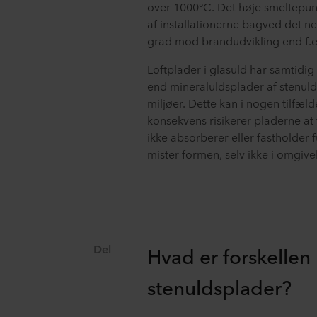
over 1000°C. Det høje smeltepunk
af installationerne bagved det ne
grad mod brandudvikling end f.ek
Loftplader i glasuld har samtidi
end mineraluldsplader af stenul
miljøer. Dette kan i nogen tilfæ
konsekvens risikerer pladerne at
ikke absorberer eller fastholder f
mister formen, selv ikke i omgiv
Del
Hvad er forskellen
stenuldsplader?