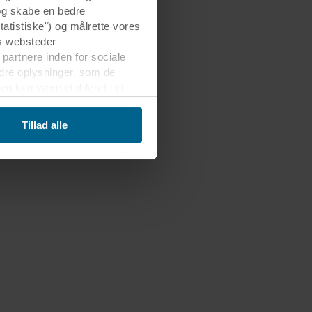
 og skabe en bedre
tatistiske") og målrette vores
s websteder
 partnere inden for sociale
dre oplysninger, som de
en kan være etableret i et
erførsel velvidende, at
Tillad alle
er, hvem der anbringer hver
kelt cookie gemmes på dit
g dermed behandle oplysninger
net nederst på webstedet. Læs
 i vores
Privatlivspolitik
,
sninger.