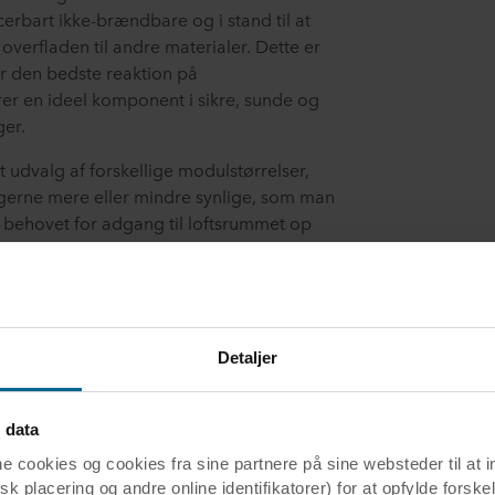
cerbart ikke-brændbare og i stand til at
verfladen til andre materialer. Dette er
år den bedste reaktion på
rer en ideel komponent i sikre, sunde og
er.
rt udvalg af forskellige modulstørrelser,
ngerne mere eller mindre synlige, som man
 behovet for adgang til loftsrummet op
ofte er ventilation, kabler osv.
nger til rum, hvor høj hygiejne eller
ioritet.
t - fremstillet af en uudtømmelig ressource
Detaljer
ekstra bæredygtigt og kan uden
der, når de en dag skal skiftes til et nyt
ed en del af en cirkulær økonomi med
 data
rligt og bæredygtigt produkt certificeret
ookies og cookies fra sine partnere på sine websteder til at 
 sølv og Dansk Indeklimamærkning.
k placering og andre online identifikatorer) for at opfylde forskel