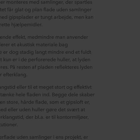
 der monteres med samlinger, der spartles
ftet får glat og plan flade uden samlinger
ed gipsplader er tungt arbejde, men kan
rette hjælpemidler.
erende effekt, medmindre man anvender
erer et akustisk materiale bag
e er dog stadig langt mindre end et fuldt
det kun er i de perforerede huller, at lyden
. På resten af pladen reflekteres lyden
r efterklang.
gstid eller til et meget stort og effektivt
tænke hele fladen ind. Begge dele skaber
n store, hårde flade, som et gipsloft er,
ed eller uden huller gøre det svært at
angstid, der bl.a. er til kontormiljøer,
utioner.
rflade uden samlinger i ens projekt, er