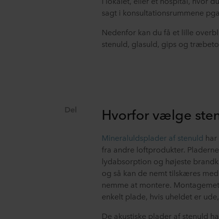
i lokalet, eller et hospital, hvor
sagt i konsultationsrummene pga. 
Nedenfor kan du få et lille overbl
stenuld, glasuld, gips og træbeto
Del
Hvorfor vælge ste
Mineraluldsplader af stenuld
har 
fra andre loftprodukter. Pladerne 
lydabsorption og højeste brandkl
og så kan de nemt tilskæres med
nemme at montere. Montagemetod
enkelt plade, hvis uheldet er ude
De akustiske plader af stenuld ha