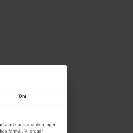
Om
indsamle personoplysninger
lige formål. Vi bruger