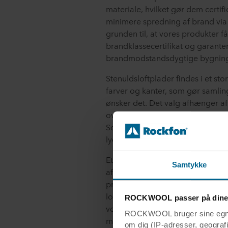
materiale, hvilket gør dem certifi
minimere spredning af brand via o
grunden til, at vores produkter f
brandklassecertifikat og garante
brandmodstandsdygtige bygning
Stenuldsloftplader findes i et sto
farver og kanter, som gør samli
ønsker det. Det valg afhænger af
over det nedhængte loft, hvor der 
Sortimentet indeholder også løsni
lydisolering rum til rum har høj pr
Et stenuldsloft er et naturproduk
Samtykke
af natursten. Det gør produktet 
problemer genanvendes til nye pla
loft. Stenuldsplader bliver derv
ROCKWOOL passer på dine
vores
genbrugsordning
. Et natu
ROCKWOOL bruger sine egne c
med cradle-to-cradle bronze og
om dig (IP-adresser, geografis