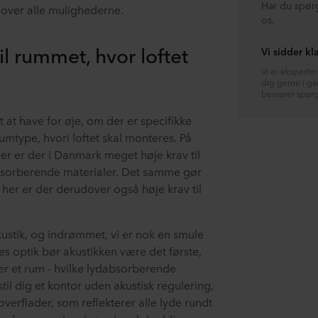
Har du spør
k over alle mulighederne.
os.
til rummet, hvor loftet
Vi sidder kla
Vi er eksperte
dig gerne i ga
besvarer spør
t at have for øje, om der er specifikke
umtype, hvori loftet skal monteres. På
er er der i Danmark meget høje krav til
bsorberende materialer. Det samme gør
her er der derudover også høje krav til
akustik, og indrømmet, vi er nok en smule
s optik bør akustikken være det første,
etter et rum - hvilke lydabsorberende
til dig et kontor uden akustisk regulering,
verflader, som reflekterer alle lyde rundt