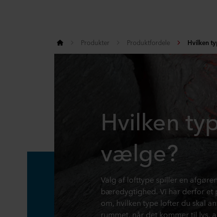
Produkter
Produktfordele
Hvilken ty
Hvilken typ
vælge?
Valg af lofttype spiller en afgøren
bæredygtighed. Vi har derfor et p
om, hvilken type lofter du skal an
rummet, når det kommer til lys, a