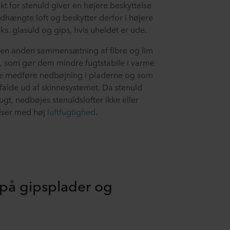
t for stenuld giver en højere beskyttelse
dhængte loft og beskytter derfor i højere
s. glasuld og gips, hvis uheldet er ude.
g en anden sammensætning af fibre og lim
d, som gør dem mindre fugtstabile i varme
lde medføre nedbøjning i pladerne og som
 falde ud af skinnesystemet. Da stenuld
ugt, nedbøjes stenuldslofter ikke eller
elser med høj
luftfugtighed
.
 på gipsplader og