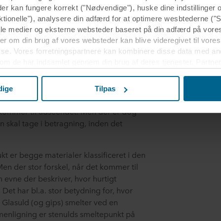
der kan fungere korrekt ("Nødvendige"), huske dine indstillinger
ktionelle"), analysere din adfærd for at optimere wesbtederne ("S
ale medier og eksterne websteder baseret på din adfærd på vore
r om din brug af vores websteder kan blive videregivet til vores
yse. Vores forretningspartnere kan kombinere disse data med an
 på stenuld og glasuld?
 som de har indsamlet gennem din brug af deres tjenester. Partner
r USA, og ved at acceptere cookies anerkender du også denne ov
elandet muligvis ikke er det samme som i EU/EØS.
også anvendes til lofter, er glasuld
dige
Tilpas
delbart kan loftplader af hhv. stenuld og
m formålene, generelle beskrivelser af de indsamlede oplysning
 kommer til udseendet. Men der er dog
s potentielle partneres privatlivspolitikker og hvor længe hver en
an skal tage i betragning, inden det
eslutning, til hvilke formål vores websteder kan bruge cookies o
t er begge materialer klassificeret i den
dit samtykke tilbage eller ændre det ved at klikke på cookie-iko
n der stor forskel, når det kommer til
s i afsnittet "Om" og om vores behandling af personoplysninger
n evne der beskriver, hvor hurtigt
OCKWOOL-virksomhed, der er dataansvarlig for dine personoply
Det har bl.a. stor betydning for, hvor
 Glasuld (og gips) smelter ved en
menligning er stenulds smeltepunkt på