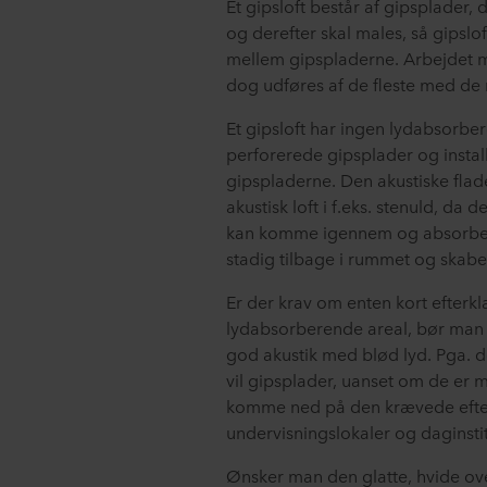
Et gipsloft består af gipsplader,
og derefter skal males, så gipslo
mellem gipspladerne. Arbejdet m
dog udføres af de fleste med de 
Et gipsloft har ingen lydabsorb
perforerede gipsplader og install
gipspladerne. Den akustiske flad
akustisk loft i f.eks. stenuld, da 
kan komme igennem og absorberes
stadig tilbage i rummet og skabe
Er der krav om enten kort efterklan
lydabsorberende areal, bør man 
god akustik med blød lyd. Pga. de
vil gipsplader, uanset om de er m
komme ned på den krævede efterkl
undervisningslokaler og daginstit
Ønsker man den glatte, hvide ove