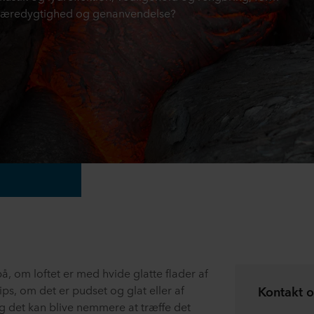
il bæredygtighed og genanvendelse?
på, om loftet er med hvide glatte flader af
ips, om det er pudset og glat eller af
Kontakt o
g det kan blive nemmere at træffe det