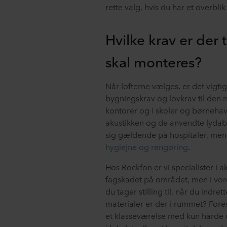
rette valg, hvis du har et overbli
Hvilke krav er der 
skal monteres?
Når lofterne vælges, er det vigtig
bygningskrav og lovkrav til den r
kontorer og i skoler og børnehav
akustikken og de anvendte lyda
sig gældende på hospitaler, men 
hygiejne og rengøring
.
Hos Rockfon er vi specialister i 
fagskadet på området, men i vore
du tager stilling til, når du indr
materialer er der i rummet? Fores
et klasseværelse med kun hårde o