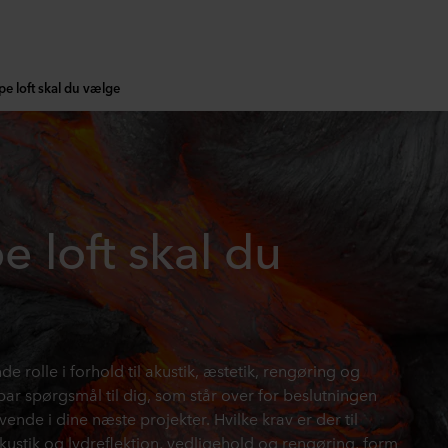
pe loft skal du vælge
e loft skal du
de rolle i forhold til akustik, æstetik, rengøring og
ar spørgsmål til dig, som står over for beslutningen
vende i dine næste projekter. Hvilke krav er der til
kustik og lydreflektion, vedligehold og rengøring, form