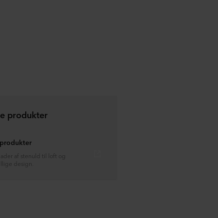
de produkter
 produkter
ader af stenuld til loft og
llige design.