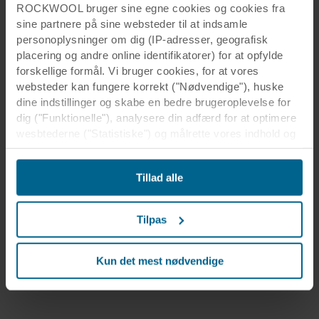
ROCKWOOL bruger sine egne cookies og cookies fra
sine partnere på sine websteder til at indsamle
personoplysninger om dig (IP-adresser, geografisk
placering og andre online identifikatorer) for at opfylde
forskellige formål. Vi bruger cookies, for at vores
websteder kan fungere korrekt ("Nødvendige"), huske
dine indstillinger og skabe en bedre brugeroplevelse for
dig ("Funktionelle"), analysere din adfærd for at optimere
wesbtederne ("Statistiske") og målrette vores indhold og
annoncer på sociale medier og eksterne websteder
baseret på din adfærd på vores websteder
Tillad alle
("Markedsføring"). Oplysninger om din brug af vores
websteder kan blive videregivet til vores partnere inden
for sociale medier, annoncering og analyse. Vores
Tilpas
forretningspartnere kan kombinere disse data med andre
oplysninger, som de tidligere har modtaget, eller som de
har indsamlet gennem din brug af deres tjenester.
Kun det mest nødvendige
Partneren kan være etableret i et usikkert tredjeland,
herunder USA, og ved at acceptere cookies anerkender
du også denne overførsel velvidende, at