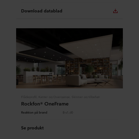
Download datablad
Flådeprofil, Kanter og Overgange, Skinner og tilbehør
Rockfon® OneFrame
Reaktion på brand
B-s1,d0
Se produkt