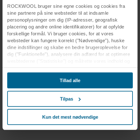
ROCKWOOL bruger sine egne cookies og cookies fra
sine partnere på sine websteder til at indsamle
personoplysninger om dig (IP-adresser, geografisk
placering og andre online identifikatorer) for at opfylde
forskellige formål. Vi bruger cookies, for at vores
websteder kan fungere korrekt ("Nødvendige"), huske
dine indstillinger og skabe en bedre brugeroplevelse for
dig ("Funktionelle"), analysere din adfærd for at optimere
wesbtederne ("Statistiske") og målrette vores indhold og
annoncer på sociale medier og eksterne websteder
baseret på din adfærd på vores websteder
Tillad alle
("Markedsføring"). Oplysninger om din brug af vores
websteder kan blive videregivet til vores partnere inden
for sociale medier, annoncering og analyse. Vores
Tilpas
forretningspartnere kan kombinere disse data med andre
oplysninger, som de tidligere har modtaget, eller som de
har indsamlet gennem din brug af deres tjenester.
Kun det mest nødvendige
Partneren kan være etableret i et usikkert tredjeland,
herunder USA, og ved at acceptere cookies anerkender
du også denne overførsel velvidende, at