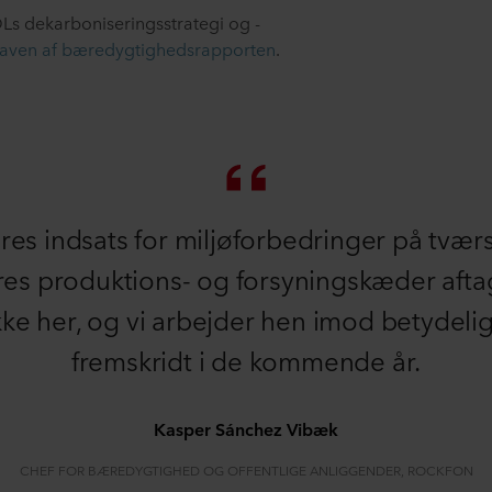
 dekarboniseringsstrategi og -
aven af bæredygtighedsrapporten
.
res indsats for miljøforbedringer på tværs
res produktions- og forsyningskæder afta
kke her, og vi arbejder hen imod betydeli
fremskridt i de kommende år.
Kasper Sánchez Vibæk
CHEF FOR BÆREDYGTIGHED OG OFFENTLIGE ANLIGGENDER, ROCKFON