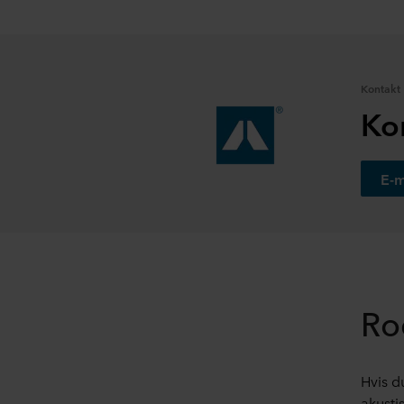
Kontakt
Ko
E-m
Ro
Hvis d
akusti