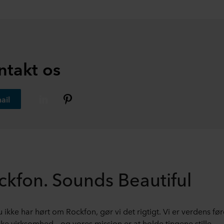
ntakt os
ail
ckfon. Sounds Beautiful
u ikke har hørt om Rockfon, gør vi det rigtigt. Vi er verdens fø
ske virksomhed – og vores mission er at holde tingene stille.