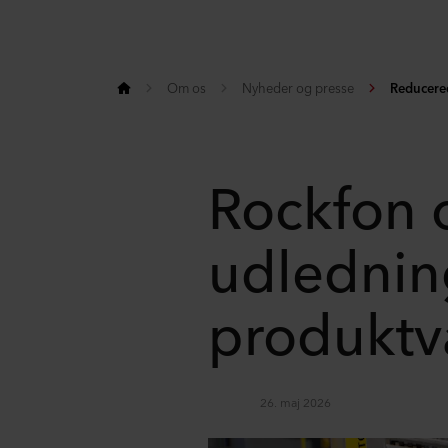
Om os
Nyheder og presse
Reducered
Rockfon 
udlednin
produktv
26. maj 2026