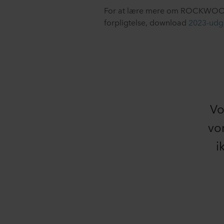
For at lære mere om ROCKWOOLs
forpligtelse, download
2023-udg
Vo
vo
i