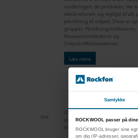
vurderingen, de produkter, der er
deklarationen, og vigtigst af alt
påvirkning af miljøet. Disse er opd
grupper: Påvirkningsindikatorer,
Ressourceindikatorer og
Output/Affaldsstrømme.
Læs mere
Samtykke
GWP er den mest almindelige indi
Del
drivhusgasemissionerne forbunde
ROCKWOOL passer på dine
fossile, biogene og arealanvende
ROCKWOOL bruger sine egne c
om dig (IP-adresser, geografis