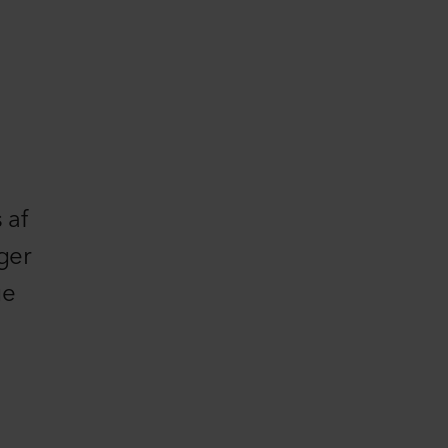
 af
ger
ge