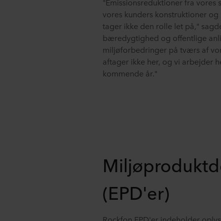
"Emissionsreduktioner fra vores s
vores kunders konstruktioner og 
tager ikke den rolle let på," sag
bæredygtighed og offentlige anl
miljøforbedringer på tværs af v
aftager ikke her, og vi arbejder 
kommende år."
Miljøproduktd
(EPD'er)
Rockfon EPD'er indeholder oply