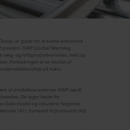
oup, er glade for at kunne annoncere
22 procent i GWP (Global Warming
ske væg- og loftsproduktvarianter, med op
ter. Forbedringen er et resultat af
vedproduktionslinje på tværs
værs af produktvarianternes GWP-værdi
baseline. De tager højde for
to-Gate-model og inkluderer følgende
terialer (A1), transport til producent (A2)