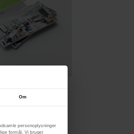
Om
indsamle personoplysninger
lige formål. Vi bruger