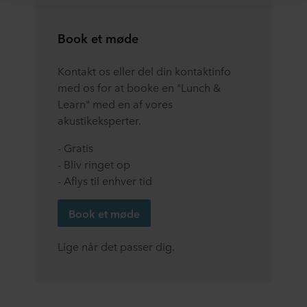
Nedenfor kan du læse mere om formålene, generelle
beskrivelser af de indsamlede oplysninger, hvem der
Book et møde
anbringer hver enkelt cookie, links til vores potentielle
partneres privatlivspolitikker og hvor længe hver enkelt
Kontakt os eller del din kontaktinfo
cookie gemmes på dit terminaludstyr. Det er din
med os for at booke en "Lunch &
beslutning, til hvilke formål vores websteder kan bruge
Learn" med en af vores
cookies og dermed behandle oplysninger om dig via
cookies.
akustikeksperter.
- Gratis
Du kan til enhver tid trække dit samtykke tilbage eller
- Bliv ringet op
ændre det ved at klikke på cookie-ikonet nederst på
webstedet. Læs mere om vores brug af cookies i afsnittet
- Aflys til enhver tid
"Om" og om vores behandling af personoplysninger i
vores
Privatlivspolitik
, herunder hvilken specifik
Book et møde
ROCKWOOL-virksomhed, der er dataansvarlig for dine
personoplysninger.
Lige når det passer dig.