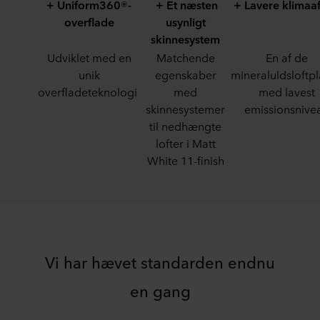
+ Uniform360®-
+ Et næsten
+ Lavere klimaaf
overflade
usynligt
skinnesystem
Udviklet med en
Matchende
En af de
unik
egenskaber
mineraluldsloftp
overfladeteknologi
med
med lavest
skinnesystemer
emissionsnive
til nedhængte
lofter i Matt
White 11-finish
Vi har hævet standarden endnu
en gang