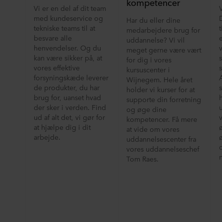
kompetencer
Vi er en del af dit team
med kundeservice og
Har du eller dine
t
tekniske teams til at
medarbejdere brug for
besvare alle
uddannelse? Vi vil
henvendelser. Og du
meget gerne være vært
kan være sikker på, at
for dig i vores
vores effektive
kursuscenter i
forsyningskæde leverer
Wijnegem. Hele året
s
de produkter, du har
holder vi kurser for at
brug for, uanset hvad
supporte din forretning
der sker i verden. Find
og øge dine
ud af alt det, vi gør for
kompetencer. Få mere
at hjælpe dig i dit
at vide om vores
ø
arbejde.
uddannelsescenter fra
vores uddannelseschef
Tom Raes.