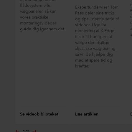
flådesystem eller
Ekspertunderviser Tom
vægpaneler, så kan
Raes deler sine tricks
vores praktiske
og tips i denne serie af
monteringsvideoer
videoer. Lige fra
guide dig igennem det.
montering af X-Edge-
fliser til hurtigere at
vælge den rigtige
akustiske vægløsning,
så vil de hjælpe dig
med at spare tid og
kræfter.
Se videobiblioteket
Læs artiklen
1
/
2