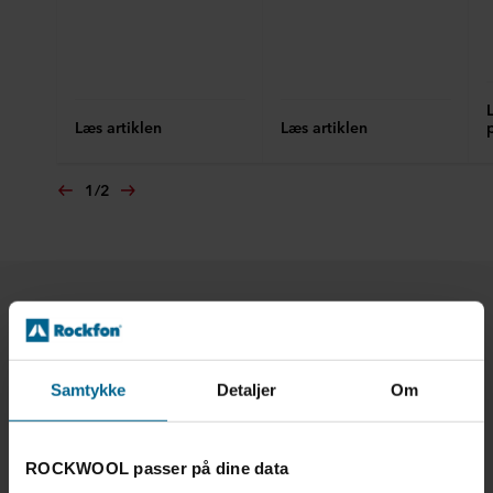
Læs artiklen
Læs artiklen
1
/
2
Løsninger til ethvert projekt
Samtykke
Detaljer
Om
ROCKWOOL passer på dine data