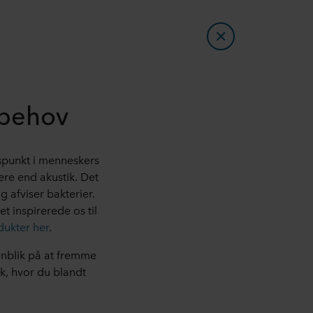
t behov
gspunkt i menneskers
mere end akustik. Det
g afviser bakterier.
t inspirerede os til
dukter her
.
enblik på at fremme
ek, hvor du blandt