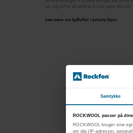
akustikløsninger til private boliger kan limes e
op, og det er så nemt at du kan gøre det selv
Læs mere om lydlofter i private hjem
Ford
Samtykke
ROCKWOOL passer på dine
ROCKWOOL bruger sine egne c
om dig (IP-adresser, geografis