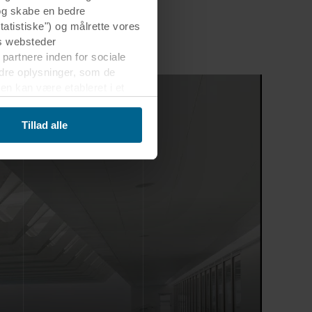
 og skabe en bedre
tatistiske") og målrette vores
s websteder
 partnere inden for sociale
dre oplysninger, som de
en kan være etableret i et
erførsel velvidende, at
Tillad alle
er, hvem der anbringer hver
kelt cookie gemmes på dit
g dermed behandle oplysninger
net nederst på webstedet. Læs
 i vores
Privatlivspolitik
,
sninger.