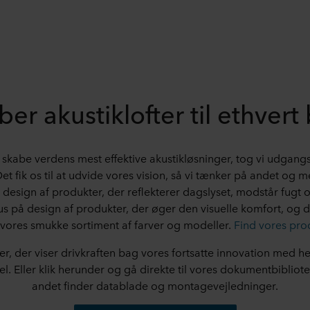
ber akustiklofter til ethver
at skabe verdens mest effektive akustikløsninger, tog vi udgan
et fik os til at udvide vores vision, så vi tænker på andet og 
il design af produkter, der reflekterer dagslyset, modstår fugt o
us på design af produkter, der øger den visuelle komfort, og de
 vores smukke sortiment af farver og modeller.
Find vores pro
r, der viser drivkraften bag vores fortsatte innovation med h
l. Eller klik herunder og gå direkte til vores dokumentbibliot
andet finder datablade og montagevejledninger.