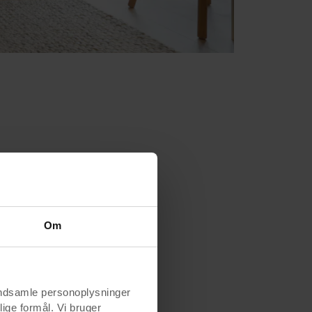
lader
Om
indsamle personoplysninger
lige formål. Vi bruger