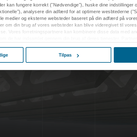
der kan fungere korrekt ("Nødvendige"), huske dine indstillinger
ktionelle"), analysere din adfærd for at optimere wesbtederne ("S
ale medier og eksterne websteder baseret på din adfærd på vore
r om din brug af vores websteder kan blive videregivet til vores
yse. Vores forretningspartnere kan kombinere disse data med an
 som de har indsamlet gennem din brug af deres tjenester. Partner
r USA, og ved at acceptere cookies anerkender du også denne ov
elandet muligvis ikke er det samme som i EU/EØS.
dige
Tilpas
m formålene, generelle beskrivelser af de indsamlede oplysning
s potentielle partneres privatlivspolitikker og hvor længe hver en
eslutning, til hvilke formål vores websteder kan bruge cookies o
dit samtykke tilbage eller ændre det ved at klikke på cookie-iko
s i afsnittet "Om" og om vores behandling af personoplysninger
OCKWOOL-virksomhed, der er dataansvarlig for dine personoply