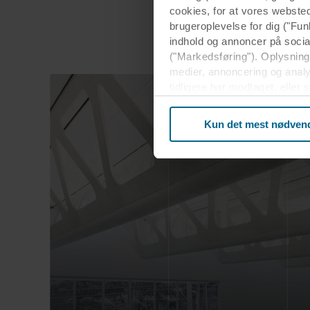
cookies, for at vores webste
brugeroplevelse for dig ("Fun
indhold og annoncer på soci
("Markedsføring"). Oplysninge
medier, annoncering og anal
tidligere har modtaget, eller
usikkert tredjeland, herunde
beskyttelsesniveauet i tredj
Kun det mest nødven
Nedenfor kan du læse mere o
enkelt cookie, links til vore
terminaludstyr. Det er din b
om dig via cookies.
Du kan til enhver tid trække 
mere om vores brug af cookie
herunder hvilken specifik R