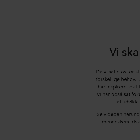
Vi ska
Da vi satte os for 
forskellige behov. D
har inspireret os t
Vi har også sat fok
at udvikle
Se videoen herunde
menneskers trivse