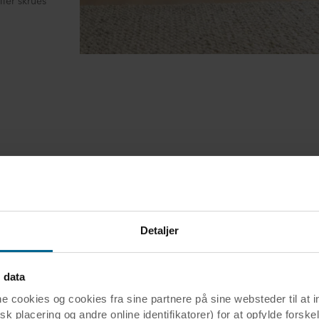
ller skrues
ele ved akustiske stenuldsp
Detaljer
 data
ookies og cookies fra sine partnere på sine websteder til at 
Anvendelsesområder
k placering og andre online identifikatorer) for at opfylde forskel