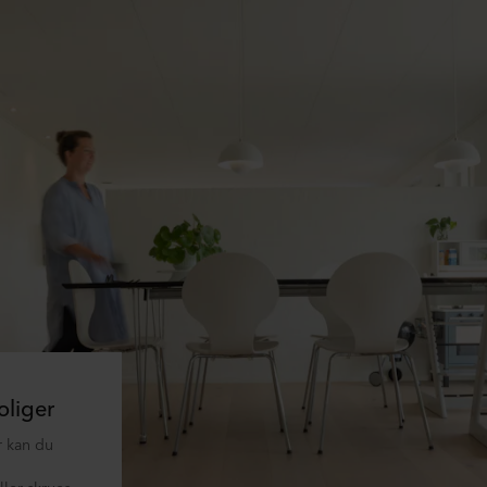
oliger
r kan du